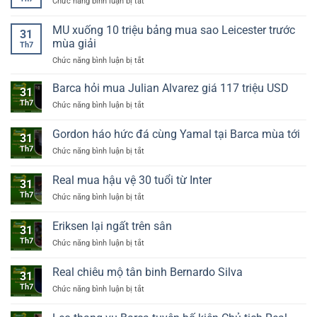
Chức năng bình luận bị tắt
ở
Vinicius
phẫu
MU xuống 10 triệu bảng mua sao Leicester trước
31
thuật
mùa giải
Th7
cằm
Chức năng bình luận bị tắt
ở
thay
MU
đổi
xuống
diện
Barca hỏi mua Julian Alvarez giá 117 triệu USD
31
10
mạo
Th7
Chức năng bình luận bị tắt
ở
triệu
Barca
bảng
hỏi
Gordon háo hức đá cùng Yamal tại Barca mùa tới
mua
31
mua
sao
Th7
Chức năng bình luận bị tắt
ở
Julian
Leicester
Gordon
Alvarez
trước
háo
giá
Real mua hậu vệ 30 tuổi từ Inter
mùa
31
hức
117
giải
Th7
Chức năng bình luận bị tắt
ở
đá
triệu
Real
cùng
USD
mua
Yamal
Eriksen lại ngất trên sân
31
hậu
tại
Th7
Chức năng bình luận bị tắt
ở
vệ
Barca
Eriksen
30
mùa
lại
tuổi
Real chiêu mộ tân binh Bernardo Silva
tới
31
ngất
từ
Th7
Chức năng bình luận bị tắt
ở
trên
Inter
Real
sân
chiêu