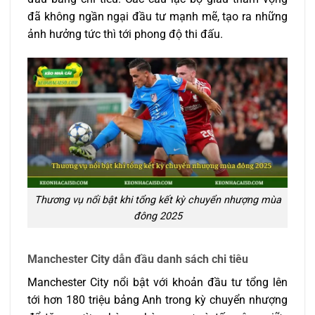
đã không ngần ngại đầu tư mạnh mẽ, tạo ra những
ảnh hưởng tức thì tới phong độ thi đấu.
Thương vụ nổi bật khi tổng kết kỳ chuyển nhượng mùa
đông 2025
Manchester City dẫn đầu danh sách chi tiêu
Manchester City nổi bật với khoản đầu tư tổng lên
tới hơn 180 triệu bảng Anh trong kỳ chuyển nhượng