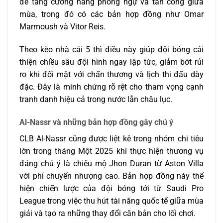
để tăng cường hàng phòng ngự và tấn công giữa
mùa, trong đó có các bản hợp đồng như Omar
Marmoush và Vitor Reis.
Theo kèo nhà cái 5 thì điều này giúp đội bóng cải
thiện chiều sâu đội hình ngay lập tức, giảm bớt rủi
ro khi đối mặt với chấn thương và lịch thi đấu dày
đặc. Đây là minh chứng rõ rệt cho tham vọng cạnh
tranh danh hiệu cả trong nước lẫn châu lục.
Al-Nassr và những bản hợp đồng gây chú ý
CLB Al-Nassr cũng được liệt kê trong nhóm chi tiêu
lớn trong tháng Một 2025 khi thực hiện thương vụ
đáng chú ý là chiêu mộ Jhon Duran từ Aston Villa
với phí chuyển nhượng cao. Bản hợp đồng này thể
hiện chiến lược của đội bóng tới từ Saudi Pro
League trong việc thu hút tài năng quốc tế giữa mùa
giải và tạo ra những thay đổi căn bản cho lối chơi.