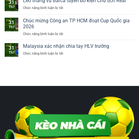
Leo thang vụ Barca tuyên bố kiện Chủ tịch Real
31
mộ
Th7
Chức năng bình luận bị tắt
ở
tân
Leo
binh
thang
Bernardo
Chúc mừng Công an TP HCM đoạt Cup Quốc gia
31
vụ
Silva
2026
Th7
Barca
Chức năng bình luận bị tắt
ở
tuyên
Chúc
bố
mừng
kiện
Malaysia xác nhận chia tay HLV trưởng
31
Công
Chủ
Th7
Chức năng bình luận bị tắt
ở
an
tịch
Malaysia
TP
Real
xác
HCM
nhận
đoạt
chia
Cup
tay
Quốc
HLV
gia
trưởng
2026