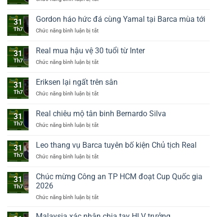
triệu
Barca
bảng
hỏi
Gordon háo hức đá cùng Yamal tại Barca mùa tới
mua
31
mua
sao
Th7
Chức năng bình luận bị tắt
ở
Julian
Leicester
Gordon
Alvarez
trước
háo
giá
Real mua hậu vệ 30 tuổi từ Inter
mùa
31
hức
117
giải
Th7
Chức năng bình luận bị tắt
ở
đá
triệu
Real
cùng
USD
mua
Yamal
Eriksen lại ngất trên sân
31
hậu
tại
Th7
Chức năng bình luận bị tắt
ở
vệ
Barca
Eriksen
30
mùa
lại
tuổi
Real chiêu mộ tân binh Bernardo Silva
tới
31
ngất
từ
Th7
Chức năng bình luận bị tắt
ở
trên
Inter
Real
sân
chiêu
Leo thang vụ Barca tuyên bố kiện Chủ tịch Real
31
mộ
Th7
Chức năng bình luận bị tắt
ở
tân
Leo
binh
thang
Bernardo
Chúc mừng Công an TP HCM đoạt Cup Quốc gia
31
vụ
Silva
2026
Th7
Barca
Chức năng bình luận bị tắt
ở
tuyên
Chúc
bố
mừng
kiện
Malaysia xác nhận chia tay HLV trưởng