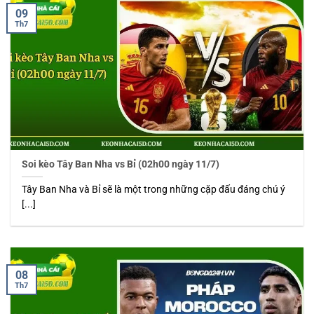
09
Th7
Soi kèo Tây Ban Nha vs Bỉ (02h00 ngày 11/7)
Tây Ban Nha và Bỉ sẽ là một trong những cặp đấu đáng chú ý
[...]
08
Th7