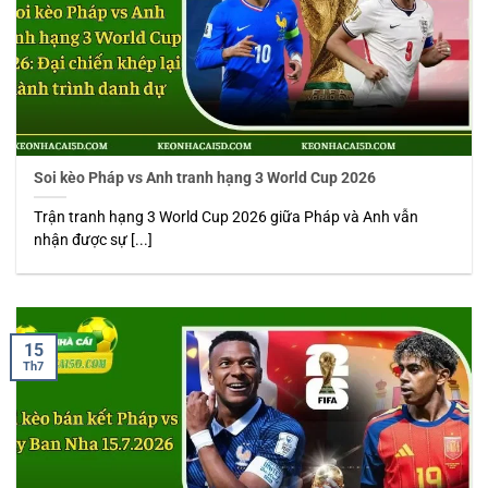
Soi kèo Pháp vs Anh tranh hạng 3 World Cup 2026
Trận tranh hạng 3 World Cup 2026 giữa Pháp và Anh vẫn
nhận được sự [...]
15
Th7