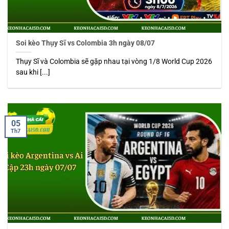
Soi kèo Thụy Sĩ vs Colombia 3h ngày 08/07
Thụy Sĩ và Colombia sẽ gặp nhau tại vòng 1/8 World Cup 2026
sau khi [...]
05
Th7