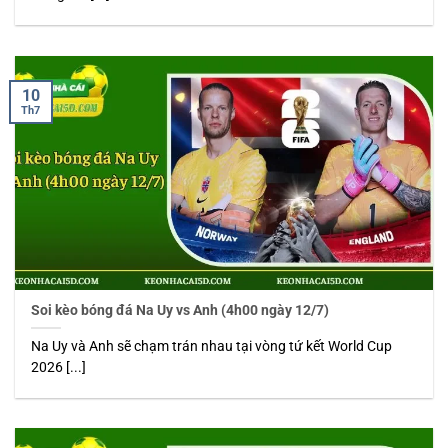
10
Th7
Soi kèo bóng đá Na Uy vs Anh (4h00 ngày 12/7)
Na Uy và Anh sẽ chạm trán nhau tại vòng tứ kết World Cup
2026 [...]