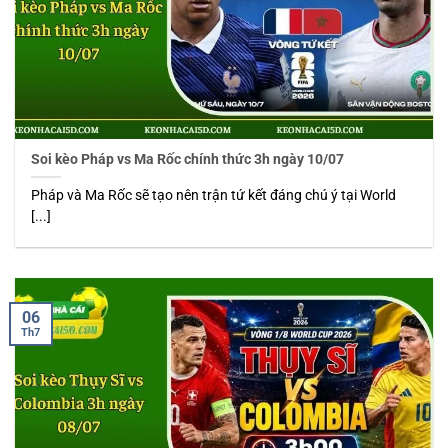
Soi kèo Pháp vs Ma Rốc chính thức 3h ngày 10/07
Pháp và Ma Rốc sẽ tạo nên trận tứ kết đáng chú ý tại World
[...]
06
Th7