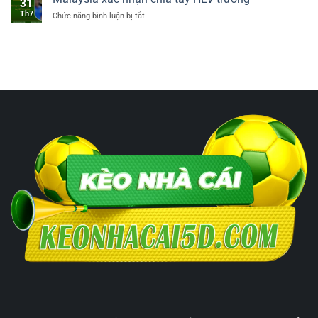
31
Công
Chủ
Th7
Chức năng bình luận bị tắt
ở
an
tịch
Malaysia
TP
Real
xác
HCM
nhận
đoạt
chia
Cup
tay
Quốc
HLV
gia
trưởng
2026