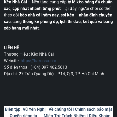
Kèo Nhà Cái
– Nền tảng cung cấp
tỷ lệ kèo bóng đá chuẩn
xác, cập nhật nhanh từng phút
. Tại đây, người chơi có thể
theo dõi
kèo nhà cái hôm nay
,
soi kèo – nhận định chuyên
sâu
, cùng
thống kê phong độ, lịch thi đấu, kết quả và bảng
xếp hạng mới nhất
.
LIÊN HỆ
Thương Hiệu : Kèo Nhà Cái
Website:
https://barossa.ch/
Số điện thoại: (+84) 097.462.5813
Địa chỉ: 27 Trần Quang Diệu, P.14, Q.3, TP. Hồ Chí Minh
Biên tập: Vũ Yên Nghị
|
Về chúng tôi
|
Chính sách bảo mật
|
Quyền riêng tư
| |
Miễn Trừ Trách Nhiệm
|
Điều Khoản