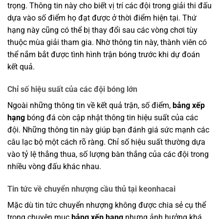
trọng. Thông tin này cho biết vị trí các đội trong giải thi đấu
dựa vào số điểm họ đạt được ở thời điểm hiện tại. Thứ
hạng này cũng có thể bị thay đổi sau các vòng chơi tùy
thuộc mùa giải tham gia. Nhờ thông tin này, thành viên có
thể nắm bắt được tình hình trận bóng trước khi dự đoán
kết quả.
Chỉ số hiệu suất của các đội bóng lớn
Ngoài những thông tin về kết quả trận, số điểm,
bảng xếp
hạng
bóng đá còn cập nhật thông tin hiệu suất của các
đội. Những thông tin này giúp bạn đánh giá sức mạnh các
câu lạc bộ một cách rõ ràng. Chỉ số hiệu suất thường dựa
vào tỷ lệ thắng thua, số lượng bàn thắng của các đội trong
nhiều vòng đấu khác nhau.
Tin tức về chuyển nhượng cầu thủ tại keonhacai
Mặc dù tin tức chuyển nhượng không được chia sẻ cụ thể
trong chuyên mục
bảng xếp hạng
nhưng ảnh hưởng khá