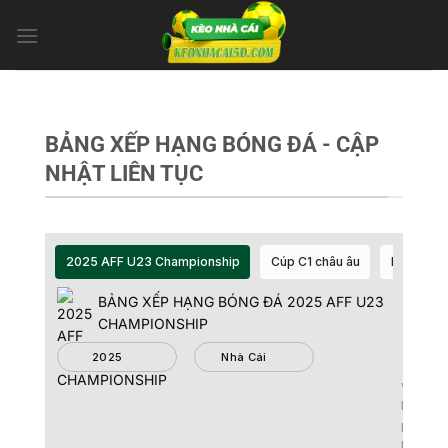
Bỏ
qua
nội
dung
BẢNG XẾP HẠNG BÓNG ĐÁ - CẬP
NHẬT LIÊN TỤC
2025 AFF U23 Championship
Cúp C1 châu âu
Ngoại Hạ
BẢNG XẾP HẠNG BÓNG ĐÁ 2025 AFF U23
CHAMPIONSHIP
2025
Nhà Cái
Vòng
bảng
Bán
kết