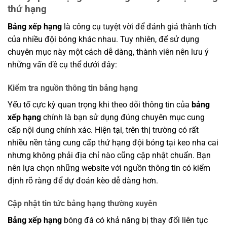
thứ hạng
Bảng xếp hạng
là công cụ tuyệt vời để đánh giá thành tích
của nhiều đội bóng khác nhau. Tuy nhiên, để sử dụng
chuyên mục này một cách dễ dàng, thành viên nên lưu ý
những vấn đề cụ thể dưới đây:
Kiểm tra nguồn thông tin bảng hạng
Yếu tố cực kỳ quan trọng khi theo dõi thông tin của
bảng
xếp hạng
chính là bạn sử dụng đúng chuyên mục cung
cấp nội dung chính xác. Hiện tại, trên thị trường có rất
nhiều nền tảng cung cấp thứ hạng đội bóng tại keo nha cai
nhưng không phải địa chỉ nào cũng cập nhật chuẩn. Bạn
nên lựa chọn những website với nguồn thông tin có kiểm
định rõ ràng để dự đoán kèo dễ dàng hơn.
Cập nhật tin tức bảng hạng thường xuyên
Bảng xếp hạng
bóng đá có khả năng bị thay đổi liên tục