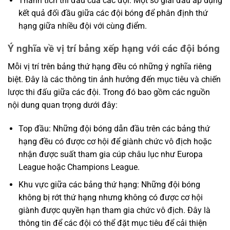
Thành tích thi đấu của các đội: Một số giải đấu áp dụng
kết quả đối đầu giữa các đội bóng để phân định thứ
hạng giữa nhiều đội với cùng điểm.
Ý nghĩa về vị trí bảng xếp hạng với các đội bóng
Mỗi vị trí trên bảng thứ hạng đều có những ý nghĩa riêng
biệt. Đây là các thông tin ảnh hưởng đến mục tiêu và chiến
lược thi đấu giữa các đội. Trong đó bao gồm các nguồn
nội dung quan trọng dưới đây:
Top đầu: Những đội bóng dẫn đầu trên các bảng thứ
hạng đều có được cơ hội để giành chức vô địch hoặc
nhận được suất tham gia cúp châu lục như Europa
League hoặc Champions League.
Khu vực giữa các bảng thứ hạng: Những đội bóng
không bị rớt thứ hạng nhưng không có được cơ hội
giành được quyền hạn tham gia chức vô địch. Đây là
thông tin để các đội có thể đặt mục tiêu để cải thiện