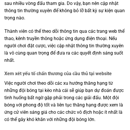
sau nhiều vòng đấu tham gia. Do vậy, bạn nên cập nhật
thông tin thường xuyên để không bỏ lỡ bất kỳ sự kiện quan
trọng nào.
Thành viên có thể theo dõi thông tin qua các trang web thể
thao, kênh truyền thông hoặc ứng dụng điện thoại. Nếu
người chơi đặt cược, việc cập nhật thông tin thường xuyên
là vô cùng quan trọng để đưa ra các quyết định sáng suốt
nhất.
Xem xét yếu tố chấn thương của cầu thủ tại website
Việc người chơi theo dõi các xu hướng thăng hạng từ
những đội bóng tại kèo nhà cái sẽ giúp bạn dự đoán được
tình huống bất ngờ gặp phải trong các giải đấu. Một đội
bóng với phong độ tốt và liên tục thăng hạng được xem là
ứng cử viên sáng giá cho các chức vô địch hoặc ít nhất là
có thể gây khó khăn với những đội bóng lớn.