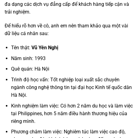
đa dạng các dịch vụ đẳng cấp để khách hàng tiếp cận và
trải nghiệm.
Để hiểu rõ hơn về cô, anh em nên tham khảo qua một vài
dữ liệu cá nhân sau:
Tên thật:
Vũ Yên Nghị
Năm sinh: 1993
Quê quán: Hà Nội
Trình độ học vấn: Tốt nghiệp loại xuất sắc chuyên
ngành công nghệ thông tin tại đại học Kinh tế quốc dân
Hà Nội.
Kinh nghiệm làm việc: Có hơn 2 năm du học và làm việc
tại Philippines, hơn 5 năm điều hành thương hiệu của
riêng mình.
Phương châm làm việc: Nghiêm túc làm việc cao độ,