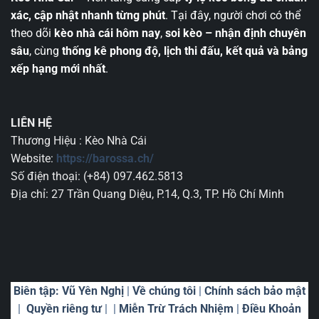
xác, cập nhật nhanh từng phút
. Tại đây, người chơi có thể
theo dõi
kèo nhà cái hôm nay
,
soi kèo – nhận định chuyên
sâu
, cùng
thống kê phong độ, lịch thi đấu, kết quả và bảng
xếp hạng mới nhất
.
LIÊN HỆ
Thương Hiệu : Kèo Nhà Cái
Website:
https://barossa.ch/
Số điện thoại: (+84) 097.462.5813
Địa chỉ: 27 Trần Quang Diệu, P.14, Q.3, TP. Hồ Chí Minh
Biên tập: Vũ Yên Nghị
|
Về chúng tôi
|
Chính sách bảo mật
|
Quyền riêng tư
| |
Miễn Trừ Trách Nhiệm
|
Điều Khoản