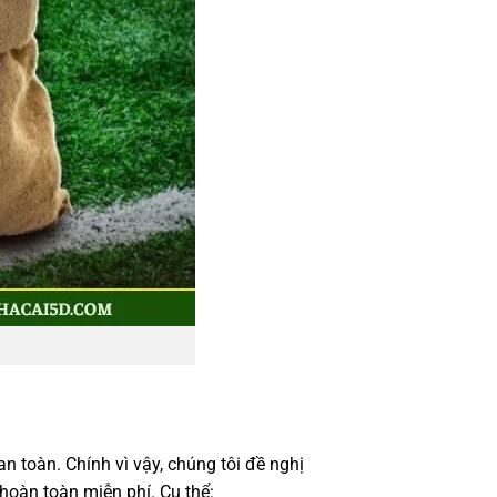
 toàn. Chính vì vậy, chúng tôi đề nghị
 hoàn toàn miễn phí. Cụ thể: