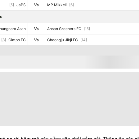
[5]
JaPS
Vs
MP Mikkeli
[6]
ốc
hungnam Asan
Vs
Ansan Greeners FC
[15]
[8]
Gimpo FC
Vs
Cheongju Jikji FC
[14]