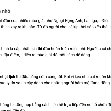
n nhỏ
thi đấu
của nhiều mùa giải như Ngoại Hạng Anh, La Liga,… Điều 
thích xảy ra khi nào. Từ đó người chơi sẽ kịp thời sắp xếp thời
chính là cập nhật
lịch thi đấu
hoàn toàn miễn phí. Người chơi ch
, địa điểm,… diễn ra mùa giải đó một cách dễ dàng.
 nhật
lịch thi đấu
càng sớm càng tốt. Bởi vì keo nha cai muốn kh
 sự uy tín và tin cậy dành cho những người hâm mộ đang đồng
úng tôi tổng hợp bằng cách liên hệ trực tiếp đến nơi tổ chức để
quan và đầy đủ.