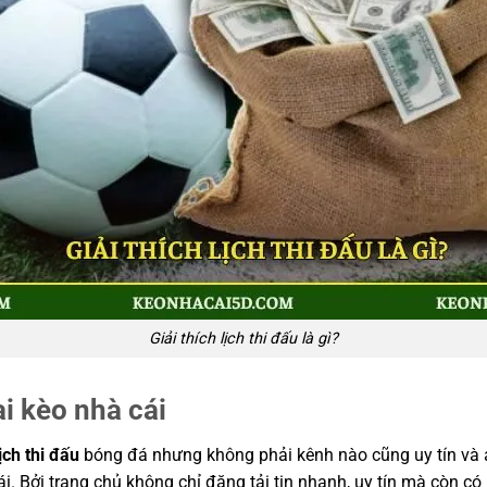
Giải thích lịch thi đấu là gì?
ại kèo nhà cái
lịch thi đấu
bóng đá nhưng không phải kênh nào cũng uy tín và an
i. Bởi trang chủ không chỉ đăng tải tin nhanh, uy tín mà còn có