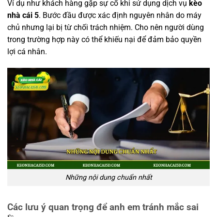
Ví dụ như khách hàng gặp sự cố khi sử dụng dịch vụ
kèo
nhà cái 5
. Bước đầu được xác định nguyên nhân do máy
chủ nhưng lại bị từ chối trách nhiệm. Cho nên người dùng
trong trường hợp này có thể khiếu nại để đảm bảo quyền
lợi cá nhân.
Những nội dung chuẩn nhất
Các lưu ý quan trọng để anh em tránh mắc sai