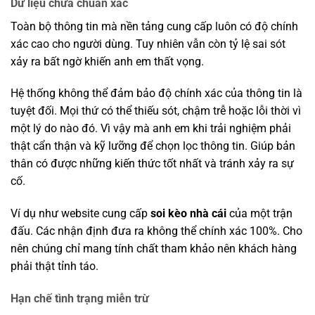
Dữ liệu chưa chuẩn xác
Toàn bộ thông tin mà nền tảng cung cấp luôn có độ chính
xác cao cho người dùng. Tuy nhiên vẫn còn tỷ lệ sai sót
xảy ra bất ngờ khiến anh em thất vọng.
Hệ thống không thể đảm bảo độ chính xác của thông tin là
tuyệt đối. Mọi thứ có thể thiếu sót, chậm trễ hoặc lỗi thời vì
một lý do nào đó. Vì vậy mà anh em khi trải nghiệm phải
thật cẩn thận và kỹ lưỡng để chọn lọc thông tin. Giúp bản
thân có được những kiến thức tốt nhất và tránh xảy ra sự
cố.
Ví dụ như website cung cấp
soi kèo nhà cái
của một trận
đấu. Các nhận định đưa ra không thể chính xác 100%. Cho
nên chúng chỉ mang tính chất tham khảo nên khách hàng
phải thật tỉnh táo.
Hạn chế tình trạng miễn trừ