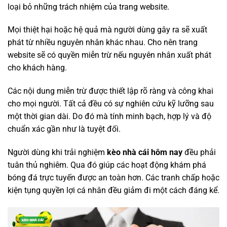
loại bỏ những trách nhiệm của trang website.
Mọi thiệt hại hoặc hệ quả mà người dùng gây ra sẽ xuất
phát từ nhiều nguyên nhân khác nhau. Cho nên trang
website sẽ có quyền miễn trừ nếu nguyên nhân xuất phát
cho khách hàng.
Các nội dung miễn trừ được thiết lập rõ ràng và công khai
cho mọi người. Tất cả đều có sự nghiên cứu kỹ lưỡng sau
một thời gian dài. Do đó mà tính minh bạch, hợp lý và độ
chuẩn xác gần như là tuyệt đối.
Người dùng khi trải nghiệm
kèo nhà cái hôm nay
đều phải
tuân thủ nghiêm. Qua đó giúp các hoạt động khám phá
bóng đá trực tuyến được an toàn hơn. Các tranh chấp hoặc
kiện tụng quyền lợi cá nhân đều giảm đi một cách đáng kể.