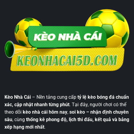
Kèo Nhà Cái
– Nền tảng cung cấp
tỷ lệ kèo bóng đá chuẩn
xác, cập nhật nhanh từng phút
. Tại đây, người chơi có thể
theo dõi
kèo nhà cái hôm nay
,
soi kèo – nhận định chuyên
sâu
, cùng
thống kê phong độ, lịch thi đấu, kết quả và bảng
xếp hạng mới nhất
.