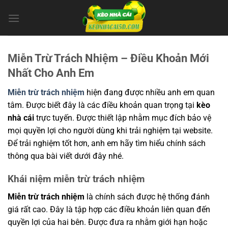
Bỏ
qua
nội
dung
Miễn Trừ Trách Nhiệm – Điều Khoản Mới
Nhất Cho Anh Em
Miễn trừ trách nhiệm
hiện đang được nhiều anh em quan
tâm. Được biết đây là các điều khoản quan trọng tại
kèo
nhà cái
trực tuyến. Được thiết lập nhằm mục đích bảo vệ
mọi quyền lợi cho người dùng khi trải nghiệm tại website.
Để trải nghiệm tốt hơn, anh em hãy tìm hiểu chính sách
thông qua bài viết dưới đây nhé.
Khái niệm miễn trừ trách nhiệm
Miễn trừ trách nhiệm
là chính sách được hệ thống đánh
giá rất cao. Đây là tập hợp các điều khoản liên quan đến
quyền lợi của hai bên. Được đưa ra nhằm giới hạn hoặc