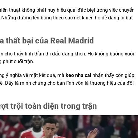
hiến thuật không phát huy hiệu quả, đặc biệt trong việc chuyển
. Những đường lên bóng thiếu sắc nét khiến họ dễ dàng bị bắt
a thất bại của Real Madrid
ẫn cho thấy tinh thần thi đấu đáng khen. Họ không buông xuôi
 phút cuối trận.
ng ý nghĩa về mặt kết quả, mà
keo nha cai
nhận thấy còn giúp
 về. Đây là minh chứng cho bản lĩnh vốn là thương hiệu của đội
t trội toàn diện trong trận