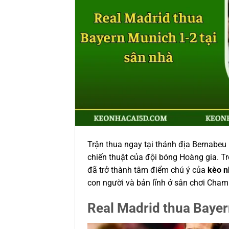
Trận thua ngay tại thánh địa Bernabeu 
chiến thuật của đội bóng Hoàng gia. T
đã trở thành tâm điểm chú ý của
kèo n
con người và bản lĩnh ở sân chơi Cha
Real Madrid thua Bayer