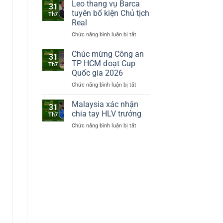
chiêu
Leo thang vụ Barca
31
mộ
tuyên bố kiện Chủ tịch
Th7
tân
Real
binh
Chức năng bình luận bị tắt
ở
Bernardo
Leo
Silva
thang
Chúc mừng Công an
31
vụ
TP HCM đoạt Cup
Th7
Barca
Quốc gia 2026
tuyên
Chức năng bình luận bị tắt
ở
bố
Chúc
kiện
mừng
Chủ
Malaysia xác nhận
31
Công
tịch
chia tay HLV trưởng
Th7
an
Real
Chức năng bình luận bị tắt
ở
TP
Malaysia
HCM
xác
đoạt
nhận
Cup
chia
Quốc
tay
gia
HLV
2026
trưởng