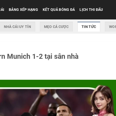
CÁI
BẢNG XẾP HẠNG
KẾT QUẢ BÓNG ĐÁ
LỊCH THI ĐẤU
NHÀ CÁI UY TÍN
MẸO CÁ CƯỢC
TIN TỨC
WOR
rn Munich 1-2 tại sân nhà