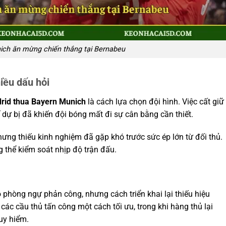
ich ăn mừng chiến thắng tại Bernabeu
iều dấu hỏi
rid thua Bayern Munich
là cách lựa chọn đội hình. Việc cất giữ
 dự bị đã khiến đội bóng mất đi sự cân bằng cần thiết.
ưng thiếu kinh nghiệm đã gặp khó trước sức ép lớn từ đối thủ.
 thể kiểm soát nhịp độ trận đấu.
 phòng ngự phản công, nhưng cách triển khai lại thiếu hiệu
các cầu thủ tấn công một cách tối ưu, trong khi hàng thủ lại
uy hiểm.