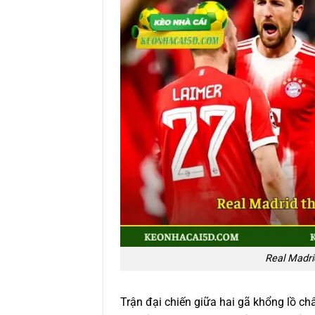
Real Madri
Trận đại chiến giữa hai gã khổng lồ ch