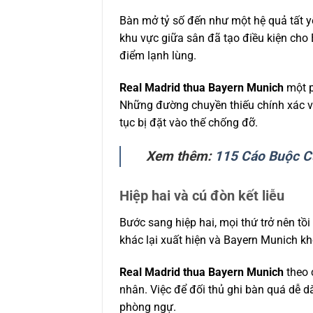
Bàn mở tỷ số đến như một hệ quả tất y
khu vực giữa sân đã tạo điều kiện cho
điểm lạnh lùng.
Real Madrid thua Bayern Munich
một p
Những đường chuyền thiếu chính xác và 
tục bị đặt vào thế chống đỡ.
Xem thêm:
115 Cáo Buộc C
Hiệp hai và cú đòn kết liễu
Bước sang hiệp hai, mọi thứ trở nên tồi 
khác lại xuất hiện và Bayern Munich kh
Real Madrid thua Bayern Munich
theo 
nhân. Việc để đối thủ ghi bàn quá dễ d
phòng ngự.