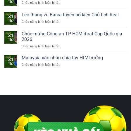
Th7
Chức năng bình luận bị tắt
ở
trên
Inter
Real
sân
chiêu
Leo thang vụ Barca tuyên bố kiện Chủ tịch Real
31
mộ
Th7
Chức năng bình luận bị tắt
ở
tân
Leo
binh
thang
Bernardo
Chúc mừng Công an TP HCM đoạt Cup Quốc gia
31
vụ
Silva
2026
Th7
Barca
Chức năng bình luận bị tắt
ở
tuyên
Chúc
bố
mừng
kiện
Malaysia xác nhận chia tay HLV trưởng
31
Công
Chủ
Th7
Chức năng bình luận bị tắt
ở
an
tịch
Malaysia
TP
Real
xác
HCM
nhận
đoạt
chia
Cup
tay
Quốc
HLV
gia
trưởng
2026