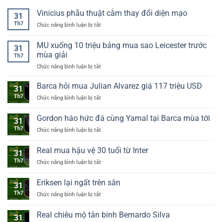
Vinicius phẫu thuật cằm thay đổi diện mạo
31
Th7
Chức năng bình luận bị tắt
ở
Vinicius
phẫu
MU xuống 10 triệu bảng mua sao Leicester trước
31
thuật
mùa giải
Th7
cằm
Chức năng bình luận bị tắt
ở
thay
MU
đổi
xuống
diện
Barca hỏi mua Julian Alvarez giá 117 triệu USD
31
10
mạo
Th7
Chức năng bình luận bị tắt
ở
triệu
Barca
bảng
hỏi
Gordon háo hức đá cùng Yamal tại Barca mùa tới
mua
31
mua
sao
Th7
Chức năng bình luận bị tắt
ở
Julian
Leicester
Gordon
Alvarez
trước
háo
giá
Real mua hậu vệ 30 tuổi từ Inter
mùa
31
hức
117
giải
Th7
Chức năng bình luận bị tắt
ở
đá
triệu
Real
cùng
USD
mua
Yamal
Eriksen lại ngất trên sân
31
hậu
tại
Th7
Chức năng bình luận bị tắt
ở
vệ
Barca
Eriksen
30
mùa
lại
tuổi
Real chiêu mộ tân binh Bernardo Silva
tới
31
ngất
từ