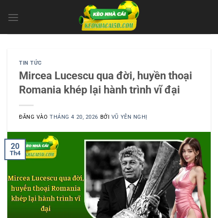
Bỏ
qua
nội
dung
TIN TỨC
Mircea Lucescu qua đời, huyền thoại
Romania khép lại hành trình vĩ đại
ĐĂNG VÀO
THÁNG 4 20, 2026
BỞI
VŨ YÊN NGHỊ
20
Th4