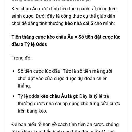
Kèo châu Âu được tính tiền theo cách rất riêng trên
sảnh cược. Dưới đây là công thức cụ thể giúp dân
chơi dễ dàng tính thưởng
kèo nhà cái 5
cho mình:
Tiền thắng cược kèo châu Âu = Số tiền đặt cược lúc
đầu x Tỷ lệ Odds
Trong đó:
Số tiền cược lúc đầu: Tức là số tiền mà người
chơi đặt vào cửa cược được dự đoán chiến
thắng.
Tỷ lệ odds
kèo châu Âu là gì
: Đây là tỷ lệ trả
thưởng được nhà cái áp dụng cho từng cửa cược
trên bảng kèo.
Để bạn hiểu rõ hơn về cách tính tiền ăn cược, chúng
tôi sẽ lấy ví dụ điển hình cho trận đấu giữa MU và