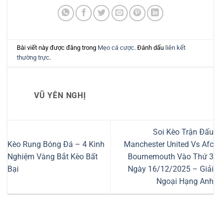
Bài viết này được đăng trong
Mẹo cá cược
. Đánh dấu
liên kết
thường trực
.
VŨ YÊN NGHỊ
Soi Kèo Trận Đấu
Kèo Rung Bóng Đá – 4 Kinh
Manchester United Vs Afc
Nghiệm Vàng Bắt Kèo Bất
Bournemouth Vào Thứ 3
Bại
Ngày 16/12/2025 – Giải
Ngoại Hạng Anh