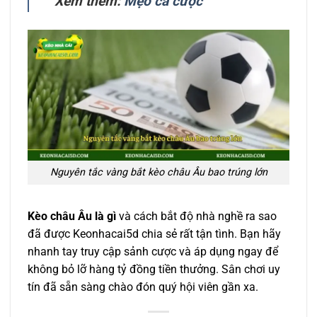
Xem thêm:
Mẹo cá cược
Nguyên tắc vàng bắt kèo châu Âu bao trúng lớn
Kèo châu Âu là gì
và cách bắt độ nhà nghề ra sao
đã được Keonhacai5d chia sẻ rất tận tình. Bạn hãy
nhanh tay truy cập sảnh cược và áp dụng ngay để
không bỏ lỡ hàng tỷ đồng tiền thưởng. Sân chơi uy
tín đã sẵn sàng chào đón quý hội viên gần xa.