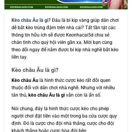
Kèo châu Âu là gì
? Đâu là bí kíp vàng giúp dân chơi
dễ bắt kèo trúng đậm trên nhà cái? Tất tần tật các
thông tin hữu ích sẽ được Keonhacai5d chia sẻ
chân tình cho quý hội viên gần xa. Mời bạn cùng
theo dõi ngay để nắm được bí kíp nhà nghề bắt kèo
liền tay.
Kèo châu Âu là gì?
Kèo châu Âu
là hình thức cược kèo rất đỗi quen
thuộc đối với dân chơi nhà nghề. Nhưng với nhiều
tân thủ,
kèo châu Âu là gì
vẫn còn là ẩn số.
Nói chung, đây là hình thức cược kèo cho phép
người chơi đặt tiền vào một trong ba cửa cược quy
định. Đó là cược cho đội nhà thắng, cược cho đội
khách thắng hoặc cược hòa đôi bên.