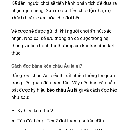
Kế đến, người chơi sẽ tiến hành phân tích để đưa ra
nhận định riêng. Sau đó đặt tiền cho đội nhà, đội
khách hoặc cược hòa cho đôi bên.
Vé cược sẽ được gửi đi khi người chơi ấn nút xác
nhận. Nhà cái sẽ lưu thông tin cá cược trong hệ
thống và tiến hành trả thưởng sau khi trận đấu kết
thúc.
Cách đọc bảng kèo châu Âu là gì?
Bảng kèo châu Âu biểu thị rất nhiều thông tin quan
trọng liên quan đến trận đấu. Vậy nên bạn cần nắm
bắt được ký hiệu
kèo châu Âu là gì
và cách đọc kèo
như sau:
Ký hiệu kèo: 1 x 2.
Tên đội bóng: Tên 2 đội tham gia trận đấu.