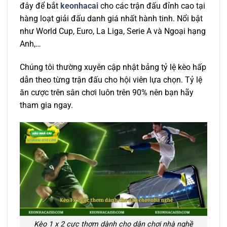
đây để bắt
keonhacai
cho các trận đấu đỉnh cao tại
hàng loạt giải đấu danh giá nhất hành tinh. Nổi bật
như World Cup, Euro, La Liga, Serie A và Ngoại hạng
Anh,…
Chúng tôi thường xuyên cập nhật bảng tỷ lệ kèo hấp
dẫn theo từng trận đấu cho hội viên lựa chọn. Tỷ lệ
ăn cược trên sân chơi luôn trên 90% nên bạn hãy
tham gia ngay.
Kèo 1 x 2 cực thơm dành cho dân chơi nhà nghề