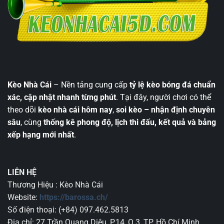
Kèo Nhà Cái
– Nền tảng cung cấp
tỷ lệ kèo bóng đá chuẩn
xác, cập nhật nhanh từng phút
. Tại đây, người chơi có thể
theo dõi
kèo nhà cái hôm nay
,
soi kèo – nhận định chuyên
sâu
, cùng
thống kê phong độ, lịch thi đấu, kết quả và bảng
xếp hạng mới nhất
.
LIÊN HỆ
Thương Hiệu : Kèo Nhà Cái
Website:
https://barossa.ch/
Số điện thoại: (+84) 097.462.5813
Địa chỉ: 27 Trần Quang Diệu, P.14, Q.3, TP. Hồ Chí Minh