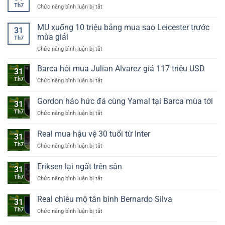
Th7
Chức năng bình luận bị tắt
ở
Vinicius
phẫu
MU xuống 10 triệu bảng mua sao Leicester trước
31
thuật
mùa giải
Th7
cằm
Chức năng bình luận bị tắt
ở
thay
MU
đổi
xuống
diện
Barca hỏi mua Julian Alvarez giá 117 triệu USD
31
10
mạo
Th7
Chức năng bình luận bị tắt
ở
triệu
Barca
bảng
hỏi
Gordon háo hức đá cùng Yamal tại Barca mùa tới
mua
31
mua
sao
Th7
Chức năng bình luận bị tắt
ở
Julian
Leicester
Gordon
Alvarez
trước
háo
giá
Real mua hậu vệ 30 tuổi từ Inter
mùa
31
hức
117
giải
Th7
Chức năng bình luận bị tắt
ở
đá
triệu
Real
cùng
USD
mua
Yamal
Eriksen lại ngất trên sân
31
hậu
tại
Th7
Chức năng bình luận bị tắt
ở
vệ
Barca
Eriksen
30
mùa
lại
tuổi
Real chiêu mộ tân binh Bernardo Silva
tới
31
ngất
từ
Th7
Chức năng bình luận bị tắt
ở
trên
Inter
Real
sân