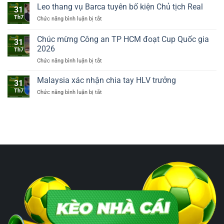
chiêu
Leo thang vụ Barca tuyên bố kiện Chủ tịch Real
31
mộ
Th7
Chức năng bình luận bị tắt
ở
tân
Leo
binh
thang
Bernardo
Chúc mừng Công an TP HCM đoạt Cup Quốc gia
31
vụ
Silva
2026
Th7
Barca
Chức năng bình luận bị tắt
ở
tuyên
Chúc
bố
mừng
kiện
Malaysia xác nhận chia tay HLV trưởng
31
Công
Chủ
Th7
Chức năng bình luận bị tắt
ở
an
tịch
Malaysia
TP
Real
xác
HCM
nhận
đoạt
chia
Cup
tay
Quốc
HLV
gia
trưởng
2026