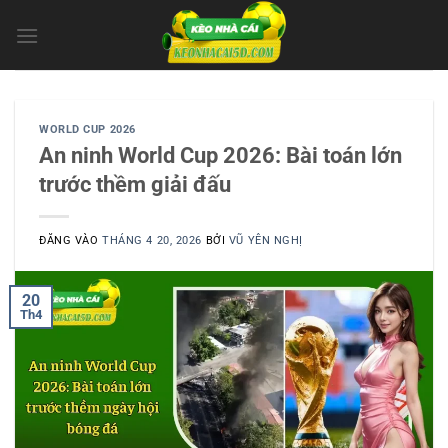
Bỏ
qua
nội
dung
WORLD CUP 2026
An ninh World Cup 2026: Bài toán lớn
trước thềm giải đấu
ĐĂNG VÀO
THÁNG 4 20, 2026
BỞI
VŨ YÊN NGHỊ
20
Th4