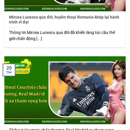
Mircea Lucescu qua đời, huyền thoại Romania khép lại hành
trình vĩ đại
Thông tin Mircea Lucescu qua đời đã khiến làng túc cầu thế
giới chấn động [...]
20
Th4