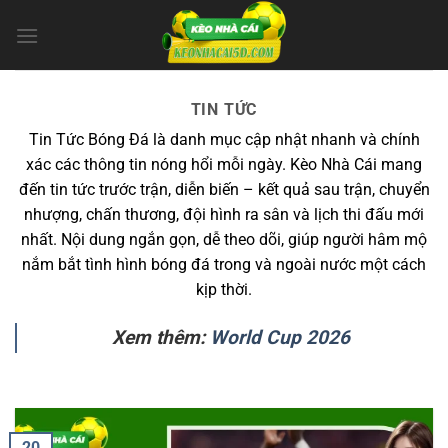
Bỏ
qua
nội
dung
TIN TỨC
Tin Tức Bóng Đá là danh mục cập nhật nhanh và chính
xác các thông tin nóng hổi mỗi ngày. Kèo Nhà Cái mang
đến tin tức trước trận, diễn biến – kết quả sau trận, chuyển
nhượng, chấn thương, đội hình ra sân và lịch thi đấu mới
nhất. Nội dung ngắn gọn, dễ theo dõi, giúp người hâm mộ
nắm bắt tình hình bóng đá trong và ngoài nước một cách
kịp thời.
Xem thêm:
World Cup 2026
20