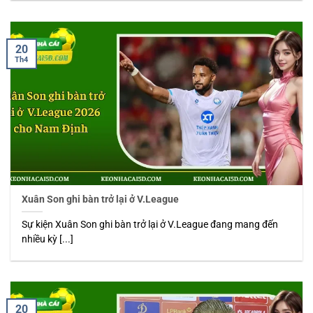
20
Th4
Xuân Son ghi bàn trở lại ở V.League
Sự kiện Xuân Son ghi bàn trở lại ở V.League đang mang đến
nhiều kỳ [...]
20