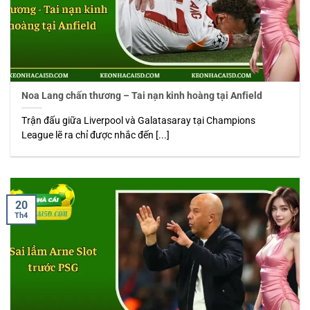
Noa Lang chấn thương – Tai nạn kinh hoàng tại Anfield
Trận đấu giữa Liverpool và Galatasaray tại Champions
League lẽ ra chỉ được nhắc đến [...]
20
Th4